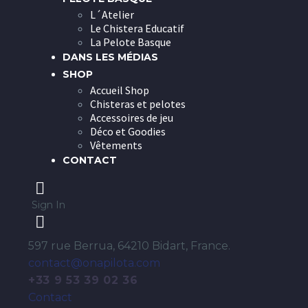
L´Atelier
Le Chistera Educatif
La Pelote Basque
DANS LES MÉDIAS
SHOP
Accueil Shop
Chisteras et pelotes
Accessoires de jeu
Déco et Goodies
Vêtements
CONTACT
Sign In
597 rue Berrua, 64210 Bidart, France.
contact@onapilota.com
+33 9 53 39 02 36
Contact