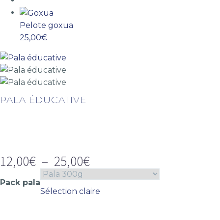
Pelote goxua
25,00
€
PALA ÉDUCATIVE
12,00
€
–
25,00
€
Plage
de
Pack pala
prix :
Sélection claire
12,00€
à