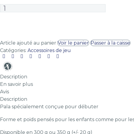
25,00€
quantité
de
Pala
AJOUTER AU PANIER
éducative
Article ajouté au panier
Voir le panier
Passer à la caisse
Catégories:
Accessoires de jeu
Description
En savoir plus
Avis
Description
Pala spécialement conçue pour débuter
Forme et poids pensés pour les enfants comme pour les
Disponible en 300 g ou 350 g (+/- 20 g)