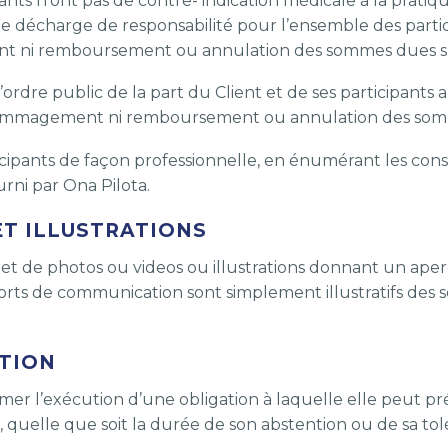
ipants n’ont pas de contre- indication médicale à la pratiq
e décharge de responsabilité pour l’ensemble des partici
nt ni remboursement ou annulation des sommes dues sur
dre public de la part du Client et de ses participants 
édommagement ni remboursement ou annulation des somm
icipants de façon professionnelle, en énumérant les con
urni par Ona Pilota.
 ET ILLUSTRATIONS
s et de photos ou videos ou illustrations donnant un aperç
ports de communication sont simplement illustratifs des 
.
ATION
lamer l’exécution d’une obligation à laquelle elle peut
n, quelle que soit la durée de son abstention ou de sa tol