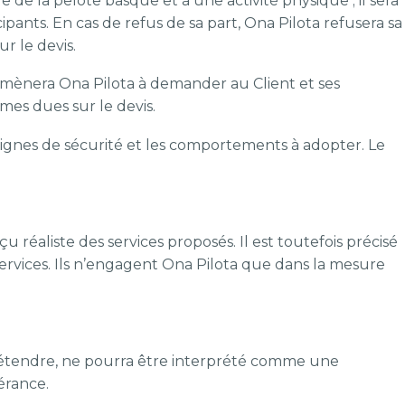
ue de la pelote basque et à une activité physique ; il sera
pants. En cas de refus de sa part, Ona Pilota refusera sa
 le devis.
amènera Ona Pilota à demander au Client et ses
es dues sur le devis.
signes de sécurité et les comportements à adopter. Le
u réaliste des services proposés. Il est toutefois précisé
services. Ils n’engagent Ona Pilota que dans la mesure
 prétendre, ne pourra être interprété comme une
érance.