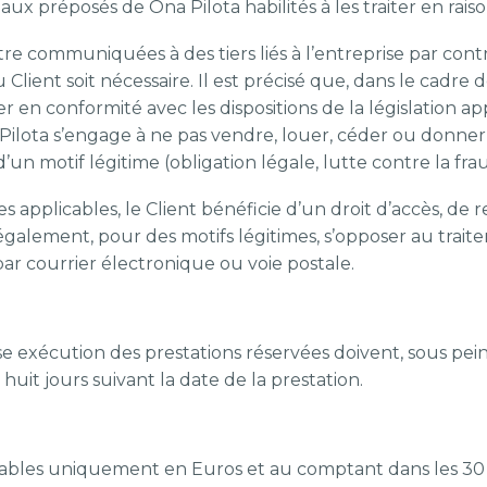
ux préposés de Ona Pilota habilités à les traiter en raiso
e communiquées à des tiers liés à l’entreprise par contr
lient soit nécessaire. Il est précisé que, dans le cadre d
iser en conformité avec les dispositions de la législation
 Pilota s’engage à ne pas vendre, louer, céder ou donne
d’un motif légitime (obligation légale, lutte contre la fra
pplicables, le Client bénéficie d’un droit d’accès, de re
galement, pour des motifs légitimes, s’opposer au traite
ar courrier électronique ou voie postale.
ise exécution des prestations réservées doivent, sous pei
huit jours suivant la date de la prestation.
yables uniquement en Euros et au comptant dans les 30 jo