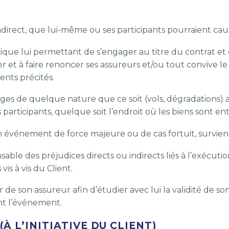
direct, que lui-même ou ses participants pourraient caus
idique lui permettant de s’engager au titre du contrat et q
cer et à faire renoncer ses assureurs et/ou tout convive l
nts précités.
es de quelque nature que ce soit (vols, dégradations) af
participants, quelque soit l’endroit où les biens sont en
 événement de force majeure ou de cas fortuit, surviend
le des préjudices directs ou indirects liés à l’exécution
is à vis du Client.
e son assureur afin d’étudier avec lui la validité de son 
t l’événement.
À L’INITIATIVE DU CLIENT)