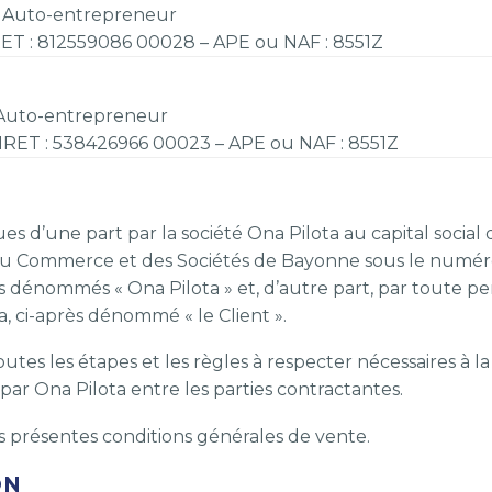
) Auto-entrepreneur
IRET : 812559086 00028 – APE ou NAF : 8551Z
) Auto-entrepreneur
 SIRET : 538426966 00023 – APE ou NAF : 8551Z
 d’une part par la société Ona Pilota au capital social d
 du Commerce et des Sociétés de Bayonne sous le numéro
dénommés « Ona Pilota » et, d’autre part, par toute pe
, ci-après dénommé « le Client ».
es les étapes et les règles à respecter nécessaires à la r
ar Ona Pilota entre les parties contractantes.
es présentes conditions générales de vente.
ON