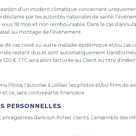
’exception d’un incident climatique concernant uniqueme
éclarée par les autorités nationales de santé, l’événem
ble sous 18 mois et non remboursable. Dans le cas d’annul
 passé au montage de l’événement.
 de cas covid ou autre maladie épidémique et/ou cas cont
versés restent dus et sont automatiquement transformés 
de 120 € TTC sera alors facturée au Client au titre d’i
 Pilota, l’autorise à utiliser les photos et/ou films de so
et ce, sans contrepartie financière.
ES PERSONNELLES
enregistrées dans son fichier clients. L’ensemble des inf