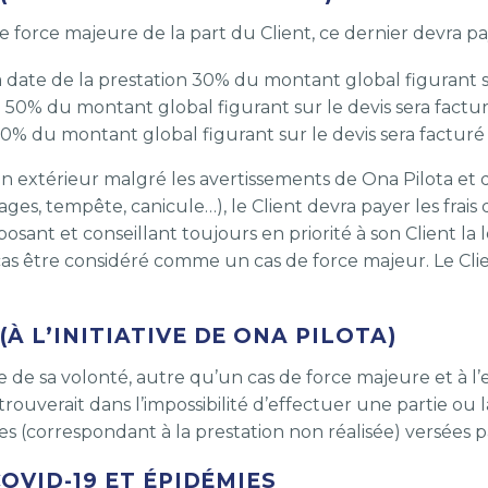
force majeure de la part du Client, ce dernier devra paye
a date de la prestation 30% du montant global figurant su
on 50% du montant global figurant sur le devis sera fact
100% du montant global figurant sur le devis sera factur
n en extérieur malgré les avertissements de Ona Pilota et
orages, tempête, canicule…), le Client devra payer les fra
osant et conseillant toujours en priorité à son Client la 
cas être considéré comme un cas de force majeur. Le Cli
À L’INITIATIVE DE ONA PILOTA)
te de sa volonté, autre qu’un cas de force majeure et à 
uverait dans l’impossibilité d’effectuer une partie ou la
(correspondant à la prestation non réalisée) versées par
COVID-19 ET ÉPIDÉMIES