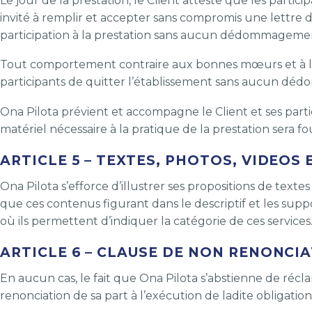
Le jour de la prestation, le Client atteste que les partic
invité à remplir et accepter sans compromis une lettre d
participation à la prestation sans aucun dédommageme
Tout comportement contraire aux bonnes mœurs et à l’or
participants de quitter l’établissement sans aucun d
Ona Pilota prévient et accompagne le Client et ses part
matériel nécessaire à la pratique de la prestation sera fo
ARTICLE 5 – TEXTES, PHOTOS, VIDEOS
Ona Pilota s’efforce d’illustrer ses propositions de texte
que ces contenus figurant dans le descriptif et les sup
où ils permettent d’indiquer la catégorie de ces services
ARTICLE 6 – CLAUSE DE NON RENONCI
En aucun cas, le fait que Ona Pilota s’abstienne de réc
renonciation de sa part à l’exécution de ladite obligatio