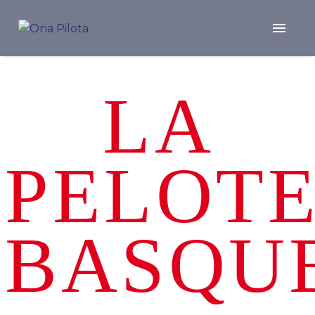
LA
PELOT
BASQU