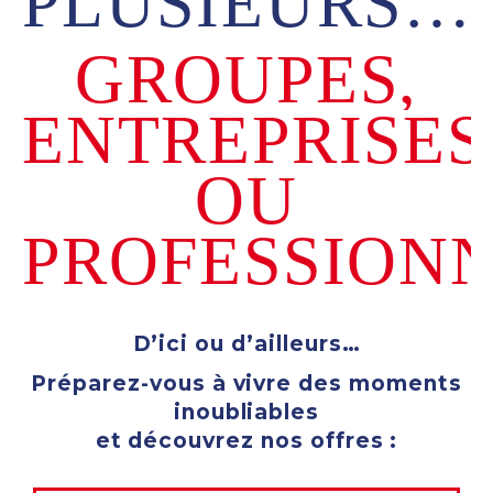
PLUSIEURS…
GROUPES,
ENTREPRISES
OU
PROFESSION
D’ici ou d’ailleurs…
Préparez-vous à vivre des moments
inoubliables
et découvrez nos offres :