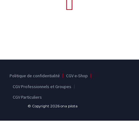
TÉL: +33 9 53 39 02 36
Politique de confidentialité
CGV e-Shop
CGV Professionnels et Groupes
CGV Particuliers
© Copyright 2026 ona pilota