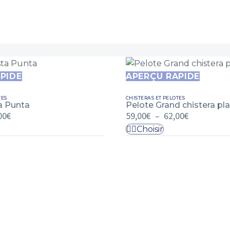
PIDE
Pelote
APERÇU RAPIDE
Grand
TES
CHISTERAS ET PELOTES
chistera
a Punta
Pelote Grand chistera pla
Plage
Plage
00
€
place
59,00
€
–
62,00
€
de
de
libre
Choisir
Ce
prix :
prix :
58,00€
59,00€
duit
produit
à
à
a
80,00€
62,00€
sieurs
plusieurs
iations.
variations.
Les
ions
options
uvent
peuvent