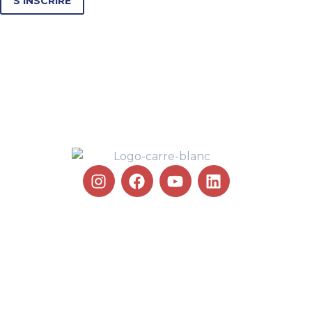
S’INSCRIRE
100 % PELOTE BASQUE !
100 % PLAISIR ET BONNE
HUMEUR