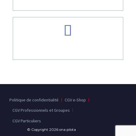
CONTACT@ONAPILOTA.COM
TÉL: +33 9 53 39 02 36
Politique de confidentialité
CGV e-Shop
CGV Professionnels et Groupes
CGV Particuliers
© Copyright 2026 ona pilota