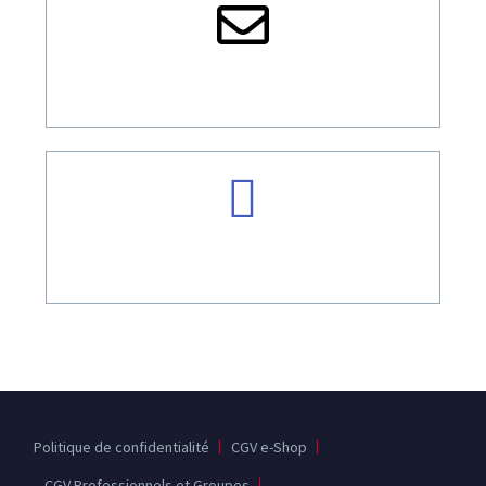
CONTACT@ONAPILOTA.COM
TÉL: +33 9 53 39 02 36
Politique de confidentialité
CGV e-Shop
CGV Professionnels et Groupes