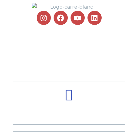
100 % PELOTE BASQUE !
100 % PLAISIR ET BONNE
HUMEUR
597 RUE BERRUA 64210 BIDART