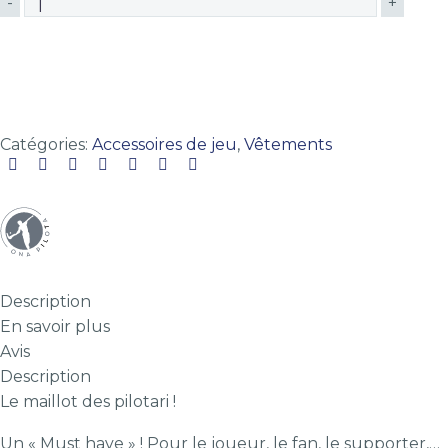
-
+
AJOUTER AU PANIER
Catégories:
Accessoires de jeu
,
Vêtements
Description
En savoir plus
Avis
Description
Le maillot des pilotari !
Un « Must have » ! Pour le joueur, le fan, le supporter,…