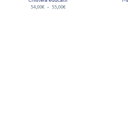
Chistera éducatif
T-s
54,00
€
–
55,00
€