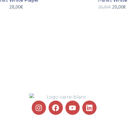
hirt White Player
T-shirt White
28,00
€
20,00
€
25,00
€